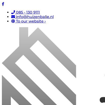
085 - 130 9111
info@huizenbalie.nl
To our website ›